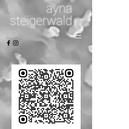
ayna
steigerwald